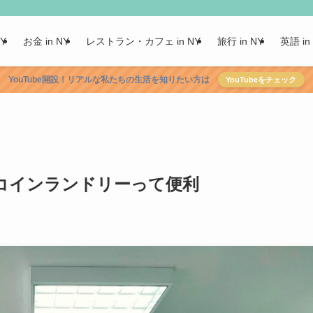
NY
お金 in NY
レストラン・カフェ in NY
旅行 in NY
英語 in
YouTube開設！リアルな私たちの生活を知りたい方は
YouTubeをチェック
コインランドリーって便利