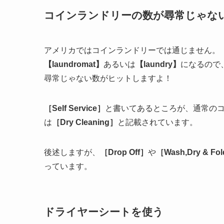
詳しいことは知りませんが、ニューヨークの景観
ただ、一軒家の裏庭などで干している家庭は見た
あれは外から見えないからいいのかな笑
ネイティブの知人に聞くと外に干すなんて考えら
コインランドリーの数が尋常じゃな
アメリカではコインランドリーでは通じません。
【laundromat】
あるいは
【laundry】
になるので、
尋常じゃない数がヒットしますよ！
［Self Service］
と書いてあるところが、通常の
は
［Dry Cleaning］
と記載されています。