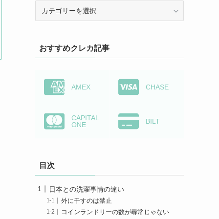
カ
テ
ゴ
リ
おすすめクレカ記事
ー
か
ら
検
AMEX
CHASE
索
CAPITAL
BILT
ONE
目次
日本との洗濯事情の違い
外に干すのは禁止
コインランドリーの数が尋常じゃない