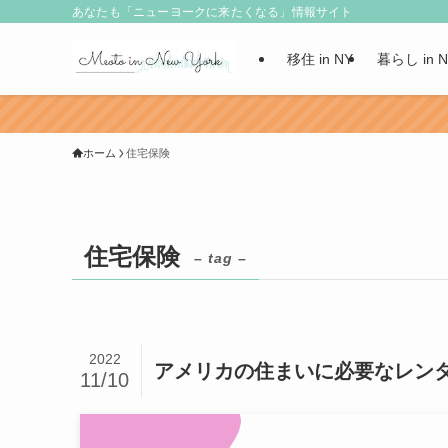
あなたも「ニューヨークに来たくなる」情報サイト
移住 in NY
暮らし in 
ホーム
住宅保険
住宅保険
– tag –
2022
アメリカの住まいに必要なレンター
11/10