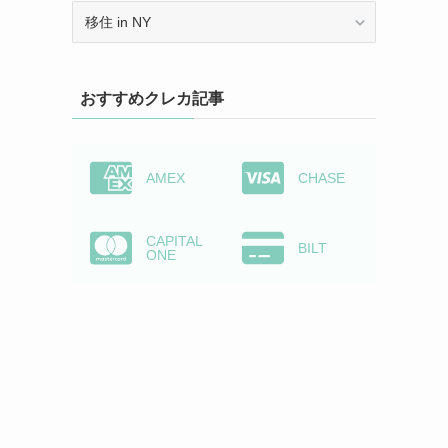
カ
テ
ゴ
リ
おすすめクレカ記事
ー
か
ら
検
AMEX
CHASE
索
CAPITAL
BILT
ONE