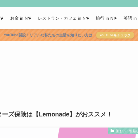
NY
お金 in NY
レストラン・カフェ in NY
旅行 in NY
英語 in
YouTube開設！リアルな私たちの生活を知りたい方は
YouTubeをチェック
ズ保険は【Lemonade】がおススメ！
住まい・引越