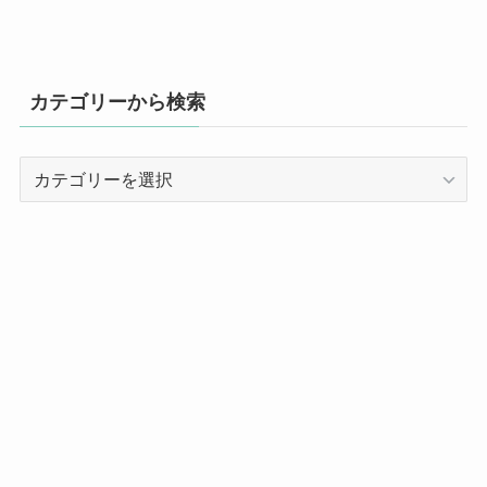
カテゴリーから検索
カ
テ
ゴ
リ
ー
か
ら
検
索