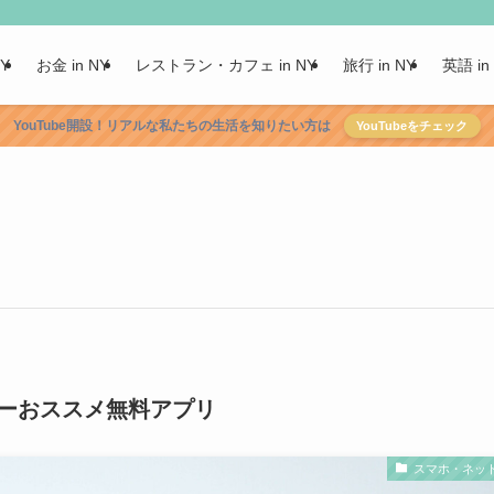
NY
お金 in NY
レストラン・カフェ in NY
旅行 in NY
英語 in
YouTube開設！リアルな私たちの生活を知りたい方は
YouTubeをチェック
ーおススメ無料アプリ
スマホ・ネッ