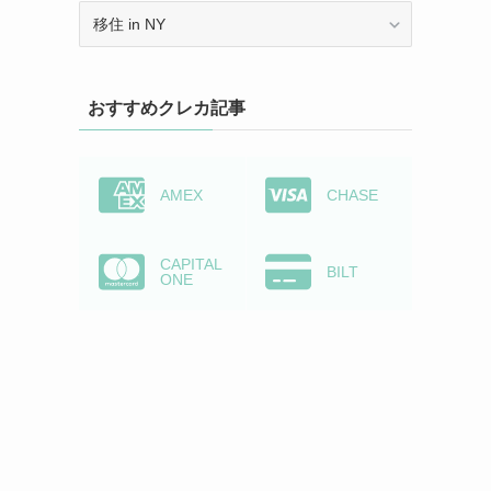
カ
テ
ゴ
リ
おすすめクレカ記事
ー
か
ら
検
AMEX
CHASE
索
CAPITAL
BILT
ONE