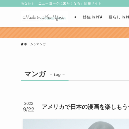
あなたも「ニューヨークに来たくなる」情報サイト
移住 in NY
暮らし in 
ホーム
マンガ
マンガ
– tag –
2022
アメリカで日本の漫画を楽しもう
9/22