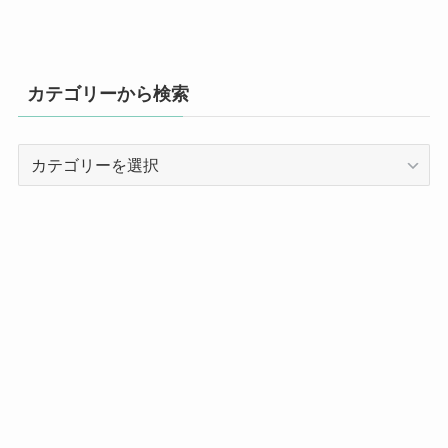
カテゴリーから検索
カ
テ
ゴ
リ
ー
か
ら
検
索