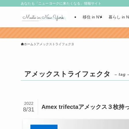
あなたも「ニューヨークに来たくなる」情報サイト
移住 in NY
暮らし in 
ホーム
アメックストライフェクタ
アメックストライフェクタ
– tag 
2022
Amex trifectaアメックス３
8/31