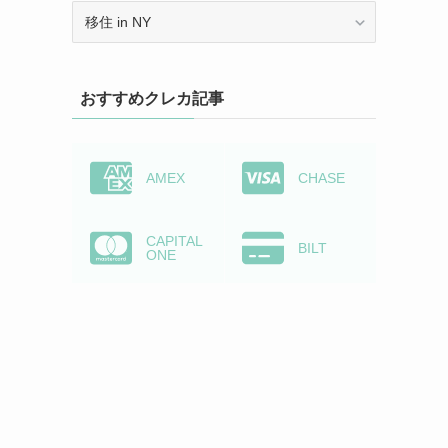
カ
テ
ゴ
リ
おすすめクレカ記事
ー
か
ら
検
AMEX
CHASE
索
CAPITAL
BILT
ONE