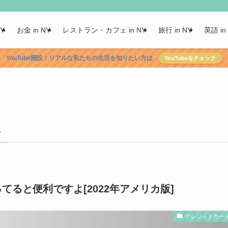
NY
お金 in NY
レストラン・カフェ in NY
旅行 in NY
英語 in
YouTube開設！リアルな私たちの生活を知りたい方は
YouTubeをチェック
–
枚持ってると便利ですよ[2022年アメリカ版]
クレジットカー