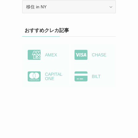
カ
テ
ゴ
リ
おすすめクレカ記事
ー
か
ら
検
AMEX
CHASE
索
CAPITAL
BILT
ONE