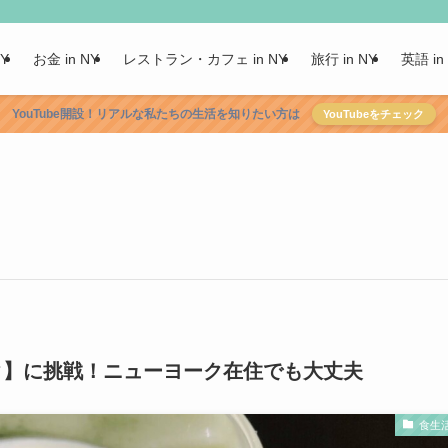
NY
お金 in NY
レストラン・カフェ in NY
旅行 in NY
英語 in
YouTube開設！リアルな私たちの生活を知りたい方は
YouTubeをチェック
イク】に挑戦！ニューヨーク在住でも大丈夫
食生