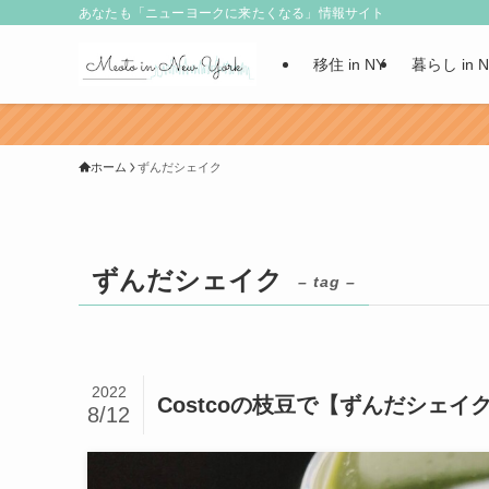
あなたも「ニューヨークに来たくなる」情報サイト
移住 in NY
暮らし in 
ホーム
ずんだシェイク
ずんだシェイク
– tag –
2022
Costcoの枝豆で【ずんだシェ
8/12