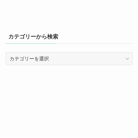
カテゴリーから検索
カ
テ
ゴ
リ
ー
か
ら
検
索