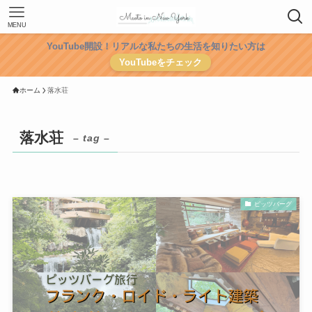
MENU
YouTube開設！リアルな私たちの生活を知りたい方は
YouTubeをチェック
ホーム
落水荘
落水荘
– tag –
ピッツバーグ