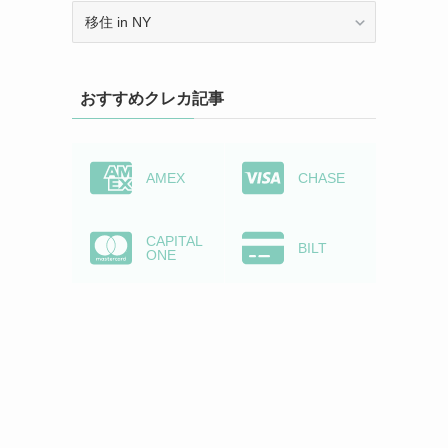
カ
テ
ゴ
リ
おすすめクレカ記事
ー
か
ら
検
AMEX
CHASE
索
CAPITAL
BILT
ONE