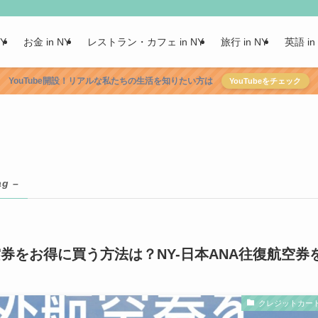
NY
お金 in NY
レストラン・カフェ in NY
旅行 in NY
英語 in
YouTube開設！リアルな私たちの生活を知りたい方は
YouTubeをチェック
ag –
券をお得に買う方法は？NY-日本ANA往復航空券
クレジットカー