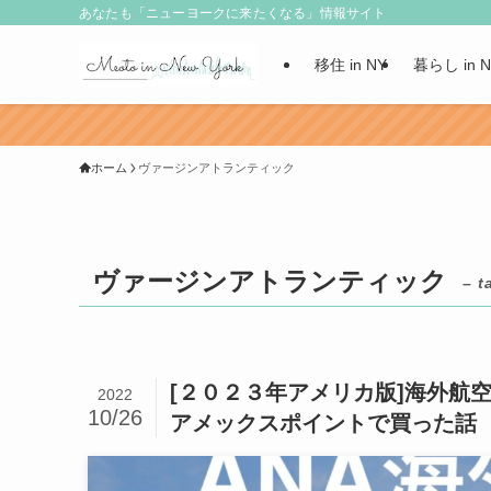
あなたも「ニューヨークに来たくなる」情報サイト
移住 in NY
暮らし in 
ホーム
ヴァージンアトランティック
ヴァージンアトランティック
– t
[２０２３年アメリカ版]海外航空
2022
10/26
アメックスポイントで買った話