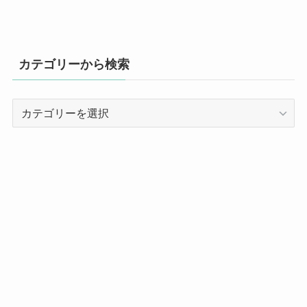
カテゴリーから検索
カ
テ
ゴ
リ
ー
か
ら
検
索