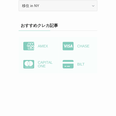
カ
テ
ゴ
リ
おすすめクレカ記事
ー
か
ら
検
AMEX
CHASE
索
CAPITAL
BILT
ONE