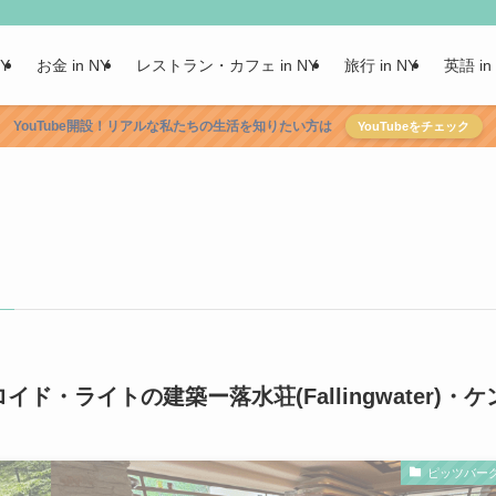
NY
お金 in NY
レストラン・カフェ in NY
旅行 in NY
英語 in
YouTube開設！リアルな私たちの生活を知りたい方は
YouTubeをチェック
–
・ライトの建築ー落水荘(Fallingwater)・ケ
ピッツバー