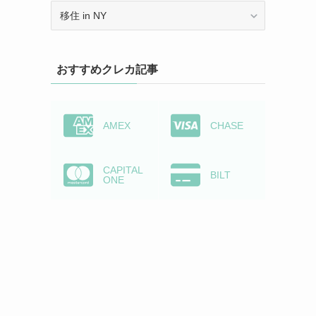
カ
テ
ゴ
リ
おすすめクレカ記事
ー
か
ら
検
AMEX
CHASE
索
CAPITAL
BILT
ONE