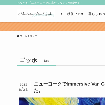
あなたも「ニューヨークに来たくなる」情報サイト
移住 in NY
暮らし in 
ホーム
ゴッホ
ゴッホ
– tag –
ニューヨークでImmersive Van 
2021
8/31
た。