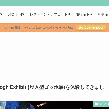
NY
お金 in NY
レストラン・カフェ in NY
旅行 in NY
英語 in
YouTube開設！リアルな私たちの生活を知りたい方は
YouTubeをチェック
Gogh Exhibit (没入型ゴッホ展)を体験してきまし
イベン