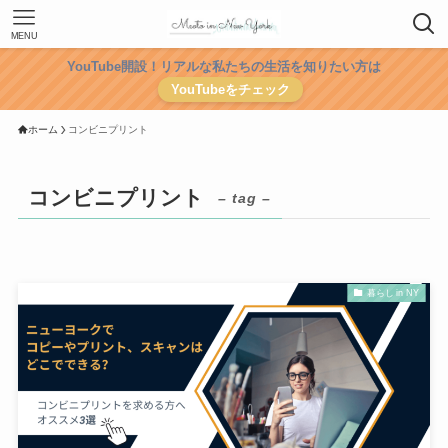
MENU
YouTube開設！リアルな私たちの生活を知りたい方は
YouTubeをチェック
ホーム
コンビニプリント
コンビニプリント
– tag –
暮らし in NY