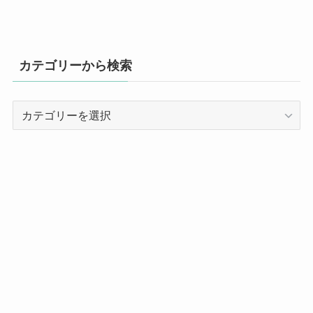
カテゴリーから検索
カ
テ
ゴ
リ
ー
か
ら
検
索